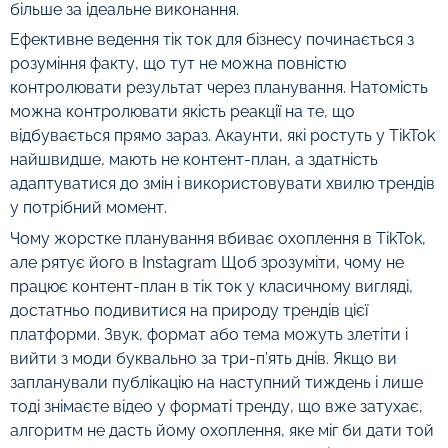
більше за ідеальне виконання.
Ефективне ведення тік ток для бізнесу починається з
розуміння факту, що тут не можна повністю
контролювати результат через планування. Натомість
можна контролювати якість реакції на те, що
відбувається прямо зараз. Акаунти, які ростуть у TikTok
найшвидше, мають не контент-план, а здатність
адаптуватися до змін і використовувати хвилю трендів
у потрібний момент.
Чому жорстке планування вбиває охоплення в TikTok,
але рятує його в Instagram Щоб зрозуміти, чому не
працює контент-план в тік ток у класичному вигляді,
достатньо подивитися на природу трендів цієї
платформи. Звук, формат або тема можуть злетіти і
вийти з моди буквально за три-п’ять днів. Якщо ви
запланували публікацію на наступний тиждень і лише
тоді знімаєте відео у форматі тренду, що вже затухає,
алгоритм не дасть йому охоплення, яке міг би дати той