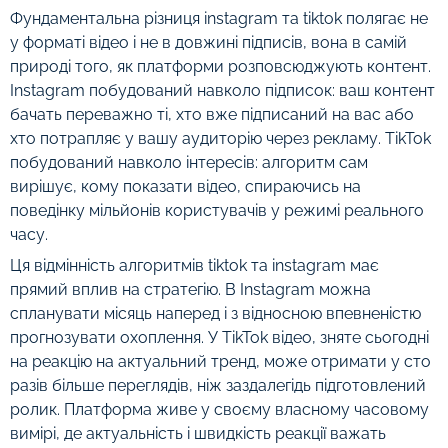
Фундаментальна різниця instagram та tiktok полягає не
у форматі відео і не в довжині підписів, вона в самій
природі того, як платформи розповсюджують контент.
Instagram побудований навколо підписок: ваш контент
бачать переважно ті, хто вже підписаний на вас або
хто потрапляє у вашу аудиторію через рекламу. TikTok
побудований навколо інтересів: алгоритм сам
вирішує, кому показати відео, спираючись на
поведінку мільйонів користувачів у режимі реального
часу.
Ця відмінність алгоритмів tiktok та instagram має
прямий вплив на стратегію. В Instagram можна
спланувати місяць наперед і з відносною впевненістю
прогнозувати охоплення. У TikTok відео, зняте сьогодні
на реакцію на актуальний тренд, може отримати у сто
разів більше переглядів, ніж заздалегідь підготовлений
ролик. Платформа живе у своєму власному часовому
вимірі, де актуальність і швидкість реакції важать