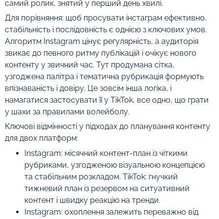
самий ролик, знятий у перший день хвилі.
Для порівняння: щоб просувати інстаграм ефективно,
стабільність і послідовність є однією з ключових умов.
Алгоритм Instagram цінує регулярність, а аудиторія
звикає до певного ритму публікацій і очікує нового
контенту у звичний час. Тут продумана сітка,
узгоджена палітра і тематична рубрикація формують
впізнаваність і довіру. Це зовсім інша логіка, і
намагатися застосувати її у TikTok, все одно, що грати
у шахи за правилами волейболу.
Ключові відмінності у підходах до планування контенту
для двох платформ:
Instagram: місячний контент-план із чіткими
рубриками, узгодженою візуальною концепцією
та стабільним розкладом. TikTok: гнучкий
тижневий план із резервом на ситуативний
контент і швидку реакцію на тренди.
Instagram: охоплення залежить переважно від