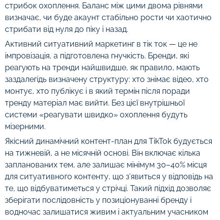
стрибок охоплення. Баланс між цими двома рівнями
визначає, чи буде акаунт стабільно рости чи хаотично
стрибати від нуля до піку і назад.
Активний ситуативний маркетинг в тік ток — це не
імпровізація, а підготовлена гнучкість. Бренди, які
реагують на тренди найшвидше, як правило, мають
заздалегідь визначену структуру: хто знімає відео, хто
монтує, хто публікує і в який термін після поради
тренду матеріал має вийти. Без цієї внутрішньої
системи «реагувати швидко» охоплення будуть
мізерними.
Якісний динамічний контент-план для TikTok будується
на тижневій, а не місячній основі. Він включає кілька
запланованих тем, але залишає мінімум 30–40% місця
для ситуативного контенту, що з’явиться у відповідь на
те, що відбуватиметься у стрічці. Такий підхід дозволяє
зберігати послідовність у позиціонуванні бренду і
водночас залишатися живим і актуальним учасником