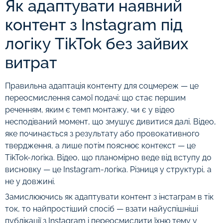
Як адаптувати наявний
контент з Instagram під
логіку TikTok без зайвих
витрат
Правильна адаптація контенту для соцмереж — це
переосмислення самої подачі: що стає першим
реченням, яким є темп монтажу, чи є у відео
несподіваний момент, що змушує дивитися далі. Відео,
яке починається з результату або провокативного
твердження, а лише потім пояснює контекст — це
TikTok-логіка. Відео, що планомірно веде від вступу до
висновку — це Instagram-логіка. Різниця у структурі, а
не у довжині.
Замислюючись як адаптувати контент з інстаграм в тік
ток, то найпростіший спосіб — взати найуспішніші
публікації з Instagram і переосмислити їхню тему у