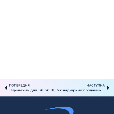
ПОПЕРЕДНЯ
НАСТУПНА
Лід-магніти для TikTok. Що пропонувати аудиторії в обмін на перехід?
Як надмірний продакшн відлякує клієнтів у TikTok