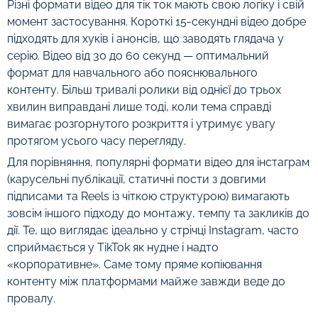
Різні формати відео для тік ток мають свою логіку і свій
момент застосування. Короткі 15-секундні відео добре
підходять для хуків і анонсів, що заводять глядача у
серію. Відео від 30 до 60 секунд — оптимальний
формат для навчального або пояснювального
контенту. Більш тривалі ролики від однієї до трьох
хвилин виправдані лише тоді, коли тема справді
вимагає розгорнутого розкриття і утримує увагу
протягом усього часу перегляду.
Для порівняння, популярні формати відео для інстаграм
(карусельні публікації, статичні пости з довгими
підписами та Reels із чіткою структурою) вимагають
зовсім іншого підходу до монтажу, темпу та закликів до
дії. Те, що виглядає ідеально у стрічці Instagram, часто
сприймається у TikTok як нудне і надто
«корпоративне». Саме тому пряме копіювання
контенту між платформами майже завжди веде до
провалу.