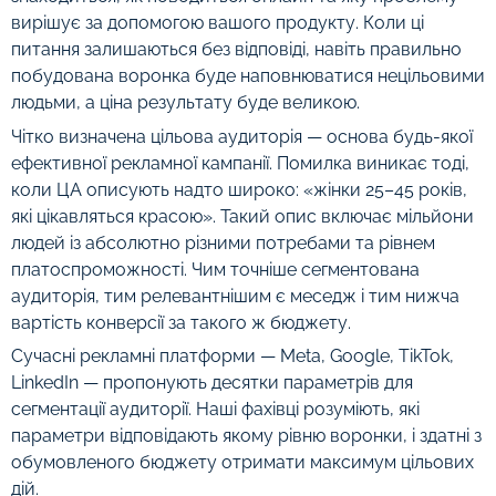
вирішує за допомогою вашого продукту. Коли ці
питання залишаються без відповіді, навіть правильно
побудована воронка буде наповнюватися нецільовими
людьми, а ціна результату буде великою.
Чітко визначена цільова аудиторія — основа будь-якої
ефективної рекламної кампанії. Помилка виникає тоді,
коли ЦА описують надто широко: «жінки 25–45 років,
які цікавляться красою». Такий опис включає мільйони
людей із абсолютно різними потребами та рівнем
платоспроможності. Чим точніше сегментована
аудиторія, тим релевантнішим є меседж і тим нижча
вартість конверсії за такого ж бюджету.
Сучасні рекламні платформи — Meta, Google, TikTok,
LinkedIn — пропонують десятки параметрів для
сегментації аудиторії. Наші фахівці розуміють, які
параметри відповідають якому рівню воронки, і здатні з
обумовленого бюджету отримати максимум цільових
дій.