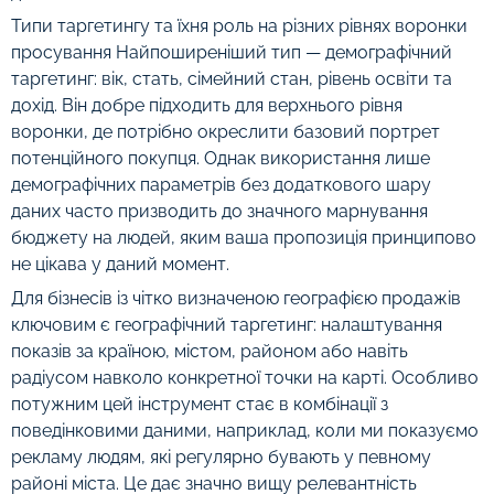
Типи таргетингу та їхня роль на різних рівнях воронки
просування Найпоширеніший тип — демографічний
таргетинг: вік, стать, сімейний стан, рівень освіти та
дохід. Він добре підходить для верхнього рівня
воронки, де потрібно окреслити базовий портрет
потенційного покупця. Однак використання лише
демографічних параметрів без додаткового шару
даних часто призводить до значного марнування
бюджету на людей, яким ваша пропозиція принципово
не цікава у даний момент.
Для бізнесів із чітко визначеною географією продажів
ключовим є географічний таргетинг: налаштування
показів за країною, містом, районом або навіть
радіусом навколо конкретної точки на карті. Особливо
потужним цей інструмент стає в комбінації з
поведінковими даними, наприклад, коли ми показуємо
рекламу людям, які регулярно бувають у певному
районі міста. Це дає значно вищу релевантність