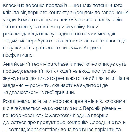
Класична воронка продажів — це шлях потенційного
клієнта від першого контакту з брендом до завершення
угоди. Кожен етап цього шляху має свою логіку, свій
тип контенту та свої метрики успіху. Коли
рекламодавець показує один і той самий меседж
людям, які перебувають на різних етапах готовності до
покупки, він гарантовано витрачає бюджет
неефективно.
Англійський термін purchase funnel точно описує суть
процесу: великий потік людей на вході поступово
звужується до тих, хто реально готовий платити. Наше
завдання — розуміти, яка частина аудиторії де
«відвалюється» і з якої причини.
Розглянемо, які етапи воронки продажів є ключовими і
що відбувається на кожному з них. Верхній рівень —
поінформованість (awareness): людина вперше
дізнається про продукт або компанію. Середній рівень
— розгляд (consideration): вона порівнює варіанти та