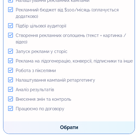
Налаштування рекламних кампаній
Рекламний бюджет від $100/місяць (оплачується
Налаштування рекламних кампаній
додатково)
Рекламний бюджет від $100/місяць (оплачується
Підбір цільової аудиторії
додатково)
Створення рекламних оголошень (текст + картинка /
Підбір цільової аудиторії
відео)
Створення рекламних оголошень
Запуск реклами у сторіс
Робота з пікселями
Реклама на лідогенерацію, конверсії, підписники та інше
Налаштування кампаній ретаргетингу
Робота з пікселями
Аналіз результатів
Налаштування кампаній ретаргетингу
Внесення змін та контроль
Аналіз результатів
Працюємо по договору
Внесення змін та контроль
Фото/Відеозйомка (оплачується додатково)
Працюємо по договору
Обрати
Обрати