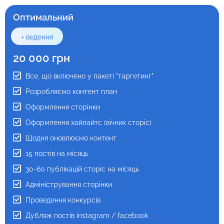
Оптимальний
Оптимальний
+ ведення
+ ведення
20 000 грн
20 000 грн
Все, що включено у пакеті "таргетинг"
Все, що включено у пакеті "таргетинг"
Розробляємо контент план
Розробляємо контент план
Оформлення сторінки
Оформлення сторінки
Оновлення контенту
Оформлення хайлайтс (вічних сторіс)
12 -15 відеопостів на місяць
Щодня оновлюємо контент
Адміністрування сторінки
15 постів на місяць
Проведення конкурсів
30-60 публікацій сторіс на місяць
Працюємо по договору
Адміністрування сторінки
Фото/Відеозйомка (оплачується додатково)
Проведення конкурсів
Робота з блогерами
Дубляж постів instagram / facebook