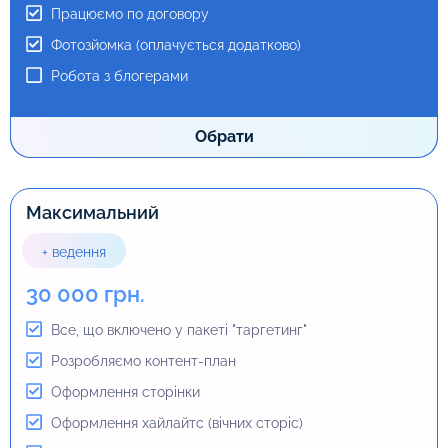
Обрати
Працюємо по договору
Фотозйомка (оплачується додатково)
Робота з блогерами
Преміум
+ ведення
Обрати
30 000 грн
Все, що включено у пакеті "таргетинг"
Максимальний
Розробляємо контент-план
+ ведення
Оформлення сторінки
30 000 грн.
Оновлення контенту
30 відеопостів на місяць
Все, що включено у пакеті "таргетинг"
Адміністрування сторінки
Розробляємо контент-план
Проведення конкурсів
Оформлення сторінки
Працюємо по договору
Оформлення хайлайтс (вічних сторіс)
Фото/Відеозйомка (оплачується додатково)