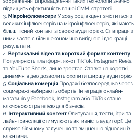
зображення. Впровадження таких технологій значно
підвищить ефективність вашої СММ-стратегії.
3.
Мікроінфлюенсери
У 2025 році акцент зміститься з
великих інфлюенсерів на мікроінфлюенсерів, які мають
більш тісний контакт зі своєю аудиторією. Співпраця з
ними часто є більш економічно вигідною і дає кращі
результати.
4.
Вертикальні відео та короткий формат контенту
Популярність платформ, як-от TikTok, Instagram Reels,
та YouTube Shorts, лише зростає. Ставка на короткі,
динамічні відео дозволить охопити ширшу аудиторію.
5.
Соціальна комерція
Продажі безпосередньо через
соцмережі набирають обертів. Інтеграція онлайн-
магазинів у Facebook, Instagram або TikTok стане
ключовою стратегією для бізнесів.
6.
Інтерактивний контент
Опитування, тести, ігри та
лайв-трансляції стимулюють активність аудиторії. Це
сприяє більшому залученню та зміцненню відносин із
клієнтами.