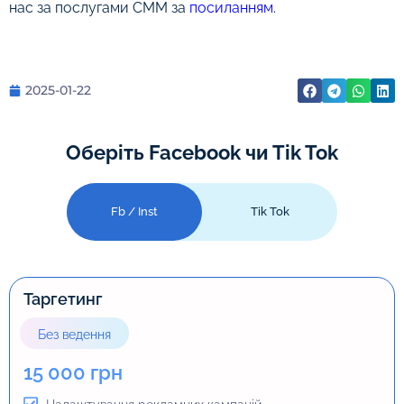
нас за послугами СММ за
посиланням
.
2025-01-22
Оберіть Facebook чи Tik Tok
Fb / Inst
Tik Tok
Таргетинг
Таргетинг
Без ведення
Без ведення
15 000 грн
15 000 грн
Тимчасово не доступний